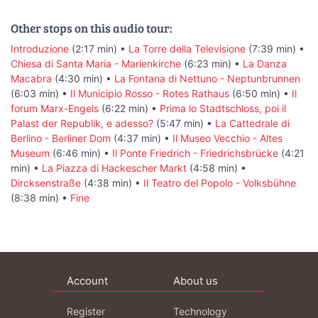
Other stops on this audio tour:
Introduzione
(2:17 min) •
La Torre della Televisione
(7:39 min) •
Chiesa di Santa Maria - Marienkirche
(6:23 min) •
La Danza
Macabra
(4:30 min) •
La Fontana di Nettuno - Neptunbrunnen
(6:03 min) •
Il Municipio Rosso - Rotes Rathaus
(6:50 min) •
Il
forum Marx-Engels
(6:22 min) •
Prima lo Stadtschloss, poi il
Palast der Republik, e adesso?
(5:47 min) •
La Cattedrale di
Berlino - Berliner Dom
(4:37 min) •
Il Museo Vecchio - Altes
Museum
(6:46 min) •
Il Ponte Friedrich - Friedrichsbrücke
(4:21
min) •
La Piazza di Hackescher Markt
(4:58 min) •
Dircksenstraße
(4:38 min) •
Il Teatro del Popolo - Volksbühne
(8:38 min) •
Fine
Account
About us
Register
Technology