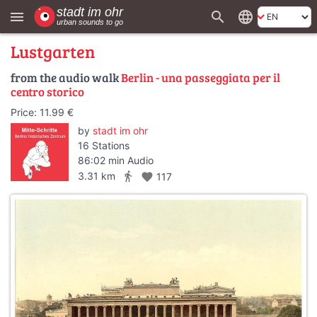
search
language
menu
Lustgarten
from the audio walk
Berlin - una passeggiata per il
centro storico
Price: 11.99 €
by
stadt im ohr
16 Stations
86:02 min Audio
directions_walk
3.31 km
favorite
117