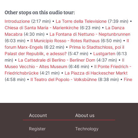
Other stops on this audio tour:
Introduzione
(2:17 min) •
La Torre della Televisione
(7:39 min) •
Chiesa di Santa Maria - Marienkirche
(6:23 min) •
La Danza
Macabra
(4:30 min) •
La Fontana di Nettuno - Neptunbrunnen
(6:03 min) •
Il Municipio Rosso - Rotes Rathaus
(6:50 min) •
Il
forum Marx-Engels
(6:22 min) •
Prima lo Stadtschloss, poi il
Palast der Republik, e adesso?
(5:47 min) •
Lustgarten
(6:13
min) •
La Cattedrale di Berlino - Berliner Dom
(4:37 min) •
Il
Museo Vecchio - Altes Museum
(6:46 min) •
Il Ponte Friedrich -
Friedrichsbrücke
(4:21 min) •
La Piazza di Hackescher Markt
(4:58 min) •
Il Teatro del Popolo - Volksbühne
(8:38 min) •
Fine
Account
About us
Register
Technology