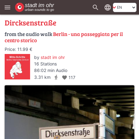
search
language
menu
Dircksenstraße
from the audio walk
Berlin - una passeggiata per il
centro storico
Price: 11.99 €
by
stadt im ohr
16 Stations
86:02 min Audio
directions_walk
3.31 km
favorite
117