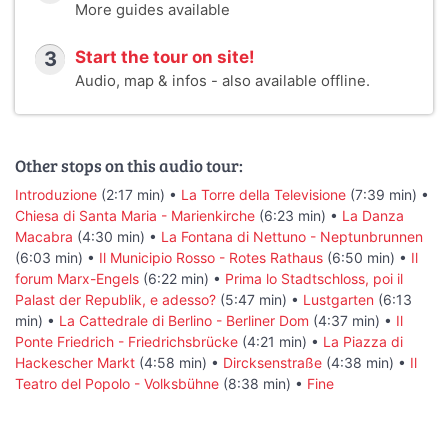
More guides available
3
Start the tour on site!
Audio, map & infos - also available offline.
Other stops on this audio tour:
Introduzione
(2:17 min) •
La Torre della Televisione
(7:39 min) •
Chiesa di Santa Maria - Marienkirche
(6:23 min) •
La Danza
Macabra
(4:30 min) •
La Fontana di Nettuno - Neptunbrunnen
(6:03 min) •
Il Municipio Rosso - Rotes Rathaus
(6:50 min) •
Il
forum Marx-Engels
(6:22 min) •
Prima lo Stadtschloss, poi il
Palast der Republik, e adesso?
(5:47 min) •
Lustgarten
(6:13
min) •
La Cattedrale di Berlino - Berliner Dom
(4:37 min) •
Il
Ponte Friedrich - Friedrichsbrücke
(4:21 min) •
La Piazza di
Hackescher Markt
(4:58 min) •
Dircksenstraße
(4:38 min) •
Il
Teatro del Popolo - Volksbühne
(8:38 min) •
Fine