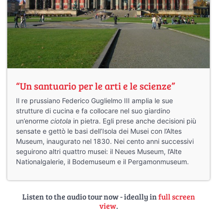
“Un santuario per le arti e le scienze”
Il re prussiano Federico Guglielmo III amplia le sue
strutture di cucina e fa collocare nel suo giardino
un’enorme
ciotola
in pietra. Egli prese anche decisioni più
sensate e gettò le basi dell’Isola dei Musei con l’Altes
Museum, inaugurato nel 1830. Nei cento anni successivi
seguirono altri quattro musei: il Neues Museum, l’Alte
Nationalgalerie, il Bodemuseum e il Pergamonmuseum.
Listen to the audio tour now - ideally in
full screen
view
.