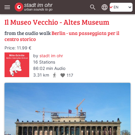
search
language
menu
Il Museo Vecchio - Altes Museum
from the audio walk
Berlin - una passeggiata per il
centro storico
Price: 11.99 €
by
stadt im ohr
16 Stations
86:02 min Audio
directions_walk
3.31 km
favorite
117