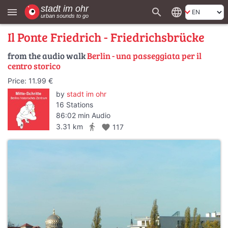
search
language
menu
Il Ponte Friedrich - Friedrichsbrücke
from the audio walk
Berlin - una passeggiata per il
centro storico
Price: 11.99 €
by
stadt im ohr
16 Stations
86:02 min Audio
directions_walk
3.31 km
favorite
117