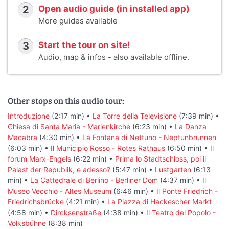
2
Open audio guide (in installed app)
More guides available
3
Start the tour on site!
Audio, map & infos - also available offline.
Other stops on this audio tour:
Introduzione
(2:17 min) •
La Torre della Televisione
(7:39 min) •
Chiesa di Santa Maria - Marienkirche
(6:23 min) •
La Danza
Macabra
(4:30 min) •
La Fontana di Nettuno - Neptunbrunnen
(6:03 min) •
Il Municipio Rosso - Rotes Rathaus
(6:50 min) •
Il
forum Marx-Engels
(6:22 min) •
Prima lo Stadtschloss, poi il
Palast der Republik, e adesso?
(5:47 min) •
Lustgarten
(6:13
min) •
La Cattedrale di Berlino - Berliner Dom
(4:37 min) •
Il
Museo Vecchio - Altes Museum
(6:46 min) •
Il Ponte Friedrich -
Friedrichsbrücke
(4:21 min) •
La Piazza di Hackescher Markt
(4:58 min) •
Dircksenstraße
(4:38 min) •
Il Teatro del Popolo -
Volksbühne
(8:38 min)