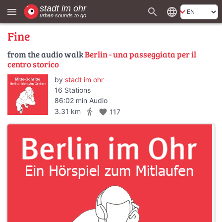
search
language
menu
Fine
from the audio walk
Berlin - una passeggiata per il
centro storico
by
stadt im ohr
16 Stations
86:02 min Audio
directions_walk
3.31 km
favorite
117