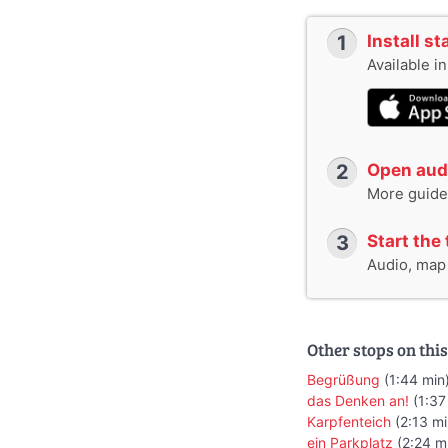
1
Install s
Available i
2
Open audi
More guide
3
Start the 
Audio, map &
Other stops on this
Begrüßung
(1:44 min
das Denken an!
(1:37
Karpfenteich
(2:13 mi
ein Parkplatz
(2:24 m