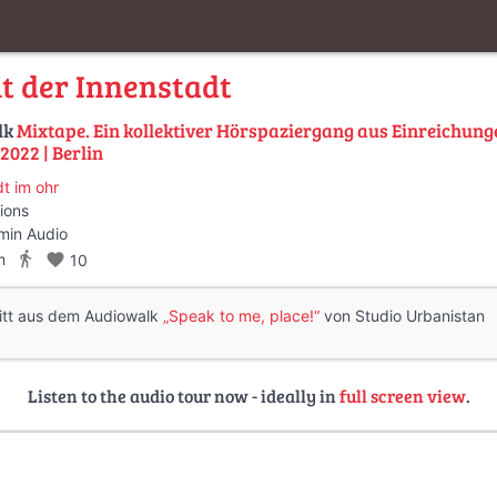
it der Innenstadt
lk
Mixtape. Ein kollektiver Hörspaziergang aus Einreichun
022 | Berlin
dt im ohr
ions
min Audio
directions_walk
m
favorite
10
itt aus dem Audiowalk
„Speak to me, place!“
von Studio Urbanistan
Listen to the audio tour now - ideally in
full screen view
.