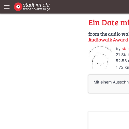
menu
Ein Date m
from the audio wa
Audiowalk-Award 2
by
sta
21 Stat
52:58 
1.73 k
Mit einem Ausschn