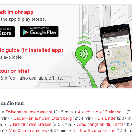
tadt im ohr app
n the app & play stores.
o guide (in installed app)
s available
tour on site!
 infos - also available offline.
 audio tour:
) •
Zwischenräume gesucht
(3:15 min) •
Als ich in die 13 einzog...
(3:
 min) •
Gedenken auf dem Ettersberg
(2:34 min) •
Die Linde
(2:37 m
n) •
Quadratur des Kreises
(3:55 min) •
Alles hängt an dir, Testi!
(4:0
in) •
Von Geigen zum Eis
(4:37 min) •
Die Stadt zurückholen
(1:24 mi